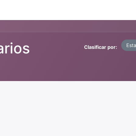
arios
Est
Clasificar por: