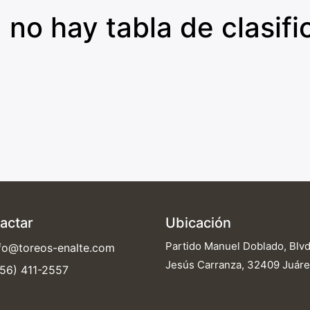
 no hay tabla de clasific
actar
Ubicación
Partido Manuel Doblado, Blvd.
fo@toreos-enalte.com
Jesús Carranza, 32409 Juáre
56) 411-2557